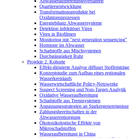
Abwasseraufbereitungsverfahren
Quartiersentwicklung
Transformationsprodukte bei
Oxidationsprozessen
Energiebilanz Abwassersysteme
Detektion infektiöser Viren
Viren in Biofilmen
Monitoring mit "next generation sequencing"
Hormone im Abwasser
Schadstoffe aus Mischsystemen
Durchgängigkeit Ruhr
Projekte 2. Kohorte
Effekt-dirigierte Analyse diffuser Stoffeinträge
Konzeptstudie zum Aufbau eines regionalen
Wasserkreislaufs
Wasserwirtschaftliche Policy-Netzwerke
Suspect Screening und Non-Target-Analytik
Oxidative Wasseraufbereitung
Schadstoffe aus Trennsystemen
Anpassungsstrategien an Starkregenereignisse
Zahlungsbereitschaften in der
Abwasserentsorgung
Ökotoxikologische Effekte von
Mikroschadstoffen
Wasseraufbereitung in China