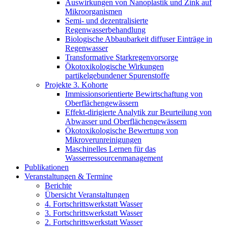
Auswirkungen von Nanoplastik und Zink auf
Mikroorganismen
Semi- und dezentralisierte
Regenwasserbehandlung
Biologische Abbaubarkeit diffuser Einträge in
Regenwasser
Transformative Starkregenvorsorge
Ökotoxikologische Wirkungen
partikelgebundener Spurenstoffe
Projekte 3. Kohorte
Immissionsorientierte Bewirtschaftung von
Oberflächengewässern
Effekt-dirigierte Analytik zur Beurteilung von
Abwasser und Oberflächengewässern
Ökotoxikologische Bewertung von
Mikroverunreinigungen
Maschinelles Lernen für das
Wasserressourcenmanagement
Publikationen
Veranstaltungen & Termine
Berichte
Übersicht Veranstaltungen
4. Fortschrittswerkstatt Wasser
3. Fortschrittswerkstatt Wasser
2. Fortschrittswerkstatt Wasser