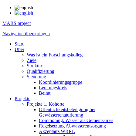
MARS project
Navigation überspringen
Start
Über
Was ist ein Forschungskolleg
Ziele
Struktur
Qualifizierung
Steuerung
Koordinierungsgruppe
Lenkungskreis
Beirat
Projekte
Projekte 1. Kohorte
Öffentlichkeitsbeteiligung bei
Gewässerrenaturierung
Commoning: Wasser als Gemeinsames
Regelsetzung Abwasserentsorgung
Akzeptanz WRRL