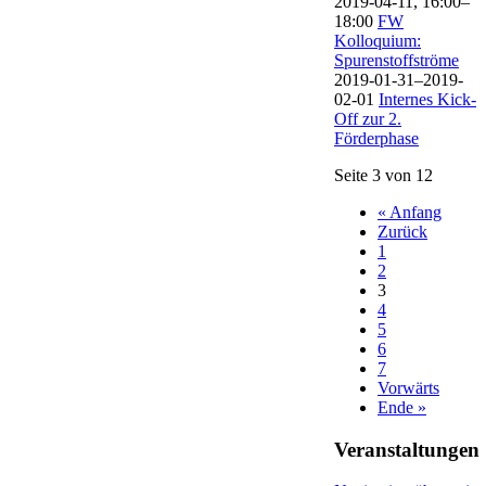
2019-04-11, 16:00–
18:00
FW
Kolloquium:
Spurenstoffströme
2019-01-31–2019-
02-01
Internes Kick-
Off zur 2.
Förderphase
Seite 3 von 12
« Anfang
Zurück
1
2
3
4
5
6
7
Vorwärts
Ende »
Veranstaltungen